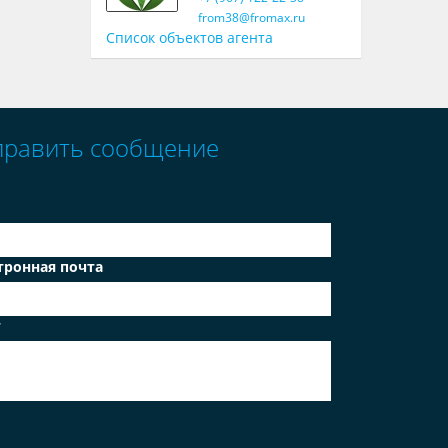
from38@fromax.ru
Список объектов агента
править сообщение
тронная почта
т