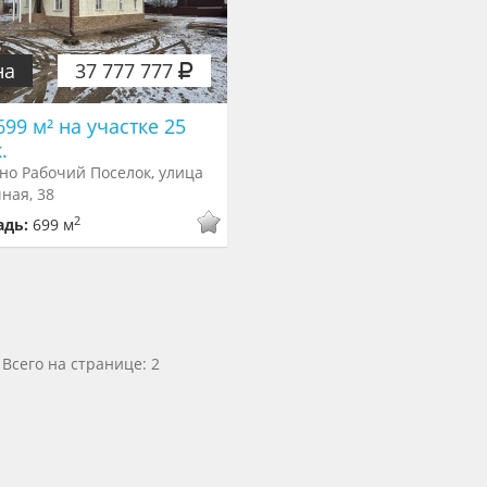
на
37 777 777
99 м² на участке 25
.
но Рабочий Поселок, улица
ная, 38
2
адь:
699 м
Всего на странице: 2