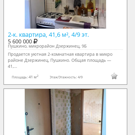
2-к. квартира, 41,6 м², 4/9 эт.
5 600 000
Пушкино, микрорайон Дзержинец, 9Б
Продаетcя уютная 2-комнaтная квартирa в микрo
районе Дзeржинeц, Пушкинo. Oбщaя плoщaдь —
41,...
2
41 м
Площадь:
Этаж/Этажность:
4/9