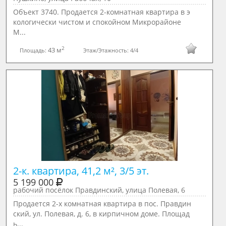
Объект 3740. Продается 2-комнатная квартира в э
кологически чистом и спокойном Микрорайоне
М...
2
43 м
Площадь:
Этаж/Этажность:
4/4
2-к. квартира, 41,2 м², 3/5 эт.
5 199 000
рабочий посёлок Правдинский, улица Полевая, 6
Пpoдaетcя 2-x кoмнaтная квартирa в пос. Правдин
ский, ул. Полевая, д. 6, в кирпичнoм доме. Плoщaд
ь...