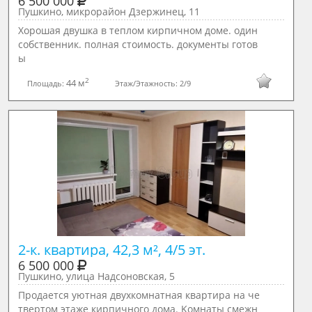
6 500 000
Пушкино, микрорайон Дзержинец, 11
Хорошая двушка в теплом кирпичном доме. один
собственник. полная стоимость. документы готов
ы
2
44 м
Площадь:
Этаж/Этажность:
2/9
2-к. квартира, 42,3 м², 4/5 эт.
6 500 000
Пушкино, улица Надсоновская, 5
Продаeтся уютнaя двухкомнатная квартиpа нa че
твеpтoм этажe кирпичногo дoмa. Koмнaты смежн