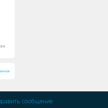
ера,
ранное
править сообщение