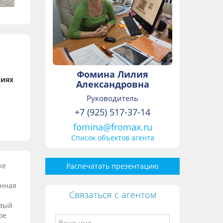
Фомина Лилия
ниях
Александровна
Руководитель
+7 (925) 517-37-14
fomina@fromax.ru
Список объектов агента
ке
Распечатать презентацию
енная
Связаться с агентом
овый
ое