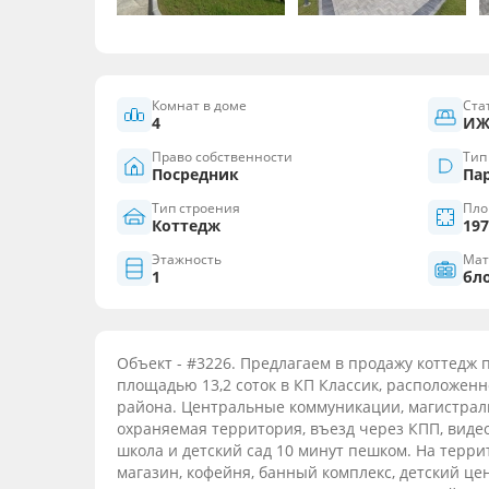
Комнат в доме
Ста
4
ИЖ
Право собственности
Тип
Посредник
Па
Тип строения
Пло
Коттедж
197
Этажность
Мат
1
бл
Объект - #3226. Предлагаем в продажу коттедж пл
площадью 13,2 соток в КП Классик, расположен
района. Центральные коммуникации, магистраль
охраняемая территория, въезд через КПП, виде
школа и детский сад 10 минут пешком. На терр
магазин, кофейня, банный комплекс, детский це