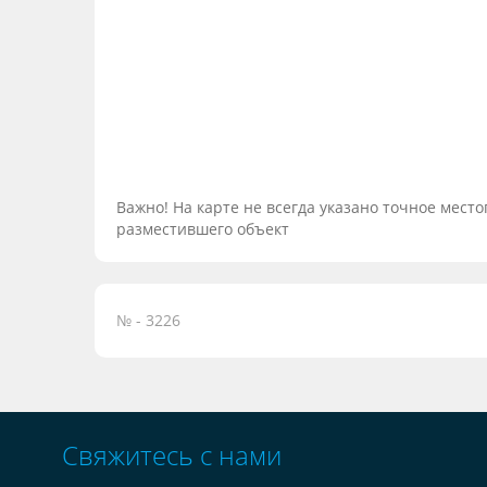
Важно! На карте не всегда указано точное мес
разместившего объект
№ - 3226
Свяжитесь с нами