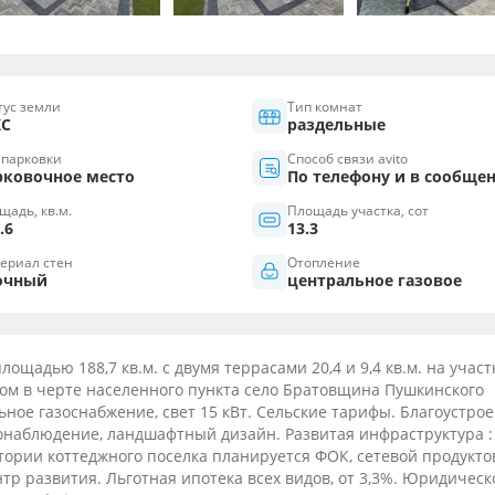
тус земли
Тип комнат
С
раздельные
 парковки
Способ связи avito
рковочное место
По телефону и в сообще
щадь, кв.м.
Площадь участка, сот
.6
13.3
ериал стен
Отопление
очный
центральное газовое
ощадью 188,7 кв.м. с двумя террасами 20,4 и 9,4 кв.м. на участ
ном в черте населенного пункта село Братовщина Пушкинского
ное газоснабжение, свет 15 кВт. Сельские тарифы. Благоустро
онаблюдение, ландшафтный дизайн. Развитая инфраструктура :
итории коттеджного поселка планируется ФОК, сетевой продукт
нтр развития. Льготная ипотека всех видов, от 3,3%. Юридическ