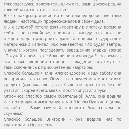
Руководствуясь положительными отзывами друзей решил
таки обратится в это агентство.
Во Fromax group я действительно нашёл добросовестных
людей - настоящих профессионалов в своём деле.
Мы с супругой хотели взять квартиру в ипотеку. времена
сейчас не спокойные, пришли к выводу что пока не
поздно надо пристроить данный нашим государством
материнский капитал. ибо неизвестно что будет завтра.
Сначала хотели последовать завещанию Марка Твена:
"Покупайте землю, её больше не производят". Но, земля -
это только вложения в процессе владения, поэтому всё-
таки склонились к приобретению квартиры.
Спасибо большое Лилии Александровне, нашу заботу она
восприняла как свою. Помогла с получением ипотечного
кредита (как оказалось это было не просто) и без её
участия, скорее всего, мы бы просто опустили руки.
Огромное спасибо самой обаятельной Алле, она водила
нас по продающимся однушкам в "Новом Пушкино" (Алла,
спасибо, с Вами скучный просмотр был совсем не
скучным:)
Спасибо большое Виктории - она водила нас по
квартирам в Ивантеевке.