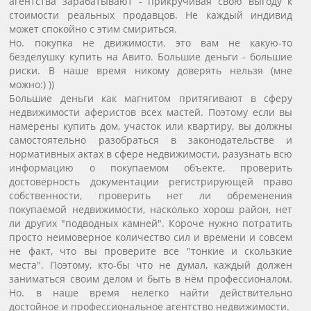
агентства зарабатывают - прикручивая свою выгоду к
стоимости реальных продавцов. Не каждый индивид
может спокойно с этим смириться.
Но. покупка не движимости. это вам не какую-то
безделушку купить на Авито. Большие деньги - большие
риски. В наше время никому доверять нельзя (мне
можно:) ))
Большие деньги как магнитом притягивают в сферу
недвижимости аферистов всех мастей. Поэтому если вы
намерены купить дом, участок или квартиру, вы должны
самостоятельно разобраться в законодательстве и
нормативных актах в сфере недвижимости, разузнать всю
информацию о покупаемом объекте, проверить
достоверность документации регистрирующей право
собственности, проверить нет ли обременения
покупаемой недвижимости, насколько хорош район, нет
ли других "подводных камней". Короче нужно потратить
просто неимоверное количество сил и времени и совсем
не факт, что вы проверите все "тонкие и скользкие
места". Поэтому, кто-бы что не думал, каждый должен
заниматься своим делом и быть в нём профессионалом.
Но. в наше время нелегко найти действительно
достойное и профессиональное агентство недвижимости.