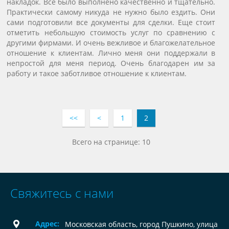
накладок. Все было выполнено качественно и тщательно.
Практически самому никуда не нужно было ездить. Они
сами подготовили все документы для сделки. Еще стоит
отметить небольшую стоимость услуг по сравнению с
другими фирмами. И очень вежливое и благожелательное
отношение к клиентам. Лично меня они поддержали в
непростой для меня период. Очень благодарен им за
работу и такое заботливое отношение к клиентам.
<<
<
1
2
Всего на странице: 10
Свяжитесь с нами
Адрес:
Московская область, город Пушкино, улица