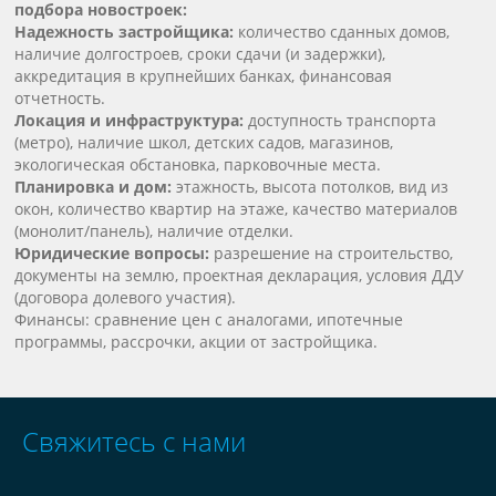
подбора новостроек:
Надежность застройщика:
количество сданных домов,
наличие долгостроев, сроки сдачи (и задержки),
аккредитация в крупнейших банках, финансовая
отчетность.
Локация и инфраструктура:
доступность транспорта
(метро), наличие школ, детских садов, магазинов,
экологическая обстановка, парковочные места.
Планировка и дом:
этажность, высота потолков, вид из
окон, количество квартир на этаже, качество материалов
(монолит/панель), наличие отделки.
Юридические вопросы:
разрешение на строительство,
документы на землю, проектная декларация, условия ДДУ
(договора долевого участия).
Финансы: сравнение цен с аналогами, ипотечные
программы, рассрочки, акции от застройщика.
Свяжитесь с нами