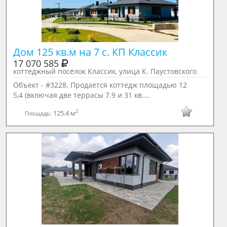
Дом 125 кв.м на 7 с. КП Классик 
17 070 585
коттеджный посёлок Классик, улица К. Паустовского
Объект - #3228. Продаётся коттедж площадью 12
5,4 (включая две террасы 7.9 и 31 кв....
2
125.4 м
Площадь: