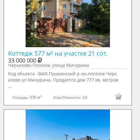
Коттедж 577 м² на участке 21 сот.
33 000 000
Черкизово Поселок, улица Мичурина
Код объекта -3668.Пушкинский р-он.поселок Черк
изово ул Мичурина. Продается дом 777 кв. метров
...
2
576 м
Площадь:
Этаж/Этажность:
2/4