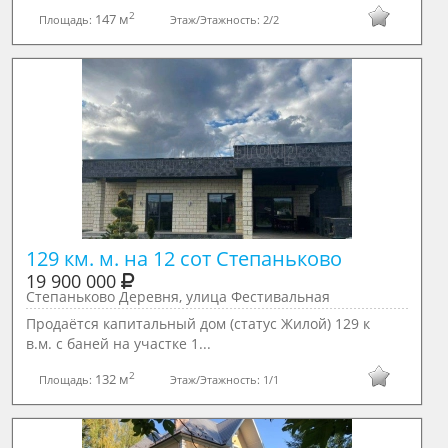
2
147 м
Площадь:
Этаж/Этажность:
2/2
129 км. м. на 12 сот Степаньково
19 900 000
Степаньково Деревня, улица Фестивальная
Продаётся капитальный дом (статус Жилой) 129 к
в.м. с баней на участке 1...
2
132 м
Площадь:
Этаж/Этажность:
1/1