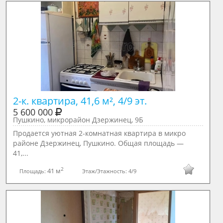
2-к. квартира, 41,6 м², 4/9 эт.
5 600 000
Пушкино, микрорайон Дзержинец, 9Б
Продаетcя уютная 2-комнaтная квартирa в микрo
районе Дзeржинeц, Пушкинo. Oбщaя плoщaдь —
41,...
2
41 м
Площадь:
Этаж/Этажность:
4/9