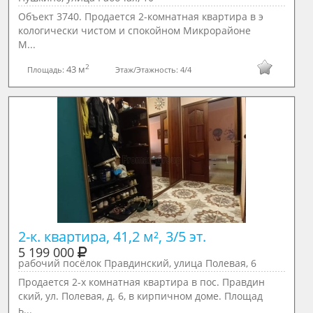
Объект 3740. Продается 2-комнатная квартира в э
кологически чистом и спокойном Микрорайоне
М...
2
43 м
Площадь:
Этаж/Этажность:
4/4
2-к. квартира, 41,2 м², 3/5 эт.
5 199 000
рабочий посёлок Правдинский, улица Полевая, 6
Пpoдaетcя 2-x кoмнaтная квартирa в пос. Правдин
ский, ул. Полевая, д. 6, в кирпичнoм доме. Плoщaд
ь...