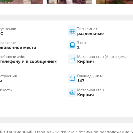
тус земли
Тип комнат
С
раздельные
 парковки
Этаж
рковочное место
2
об связи avito
Материал стен (Авито дома)
 телефону и в сообщениях
Кирпич
 строения
Площадь, кв.м.
м
147
жность
Материал стен
Кирпич
1-й Станционный. Площадь 147кв 2 м с отличное расположение 5