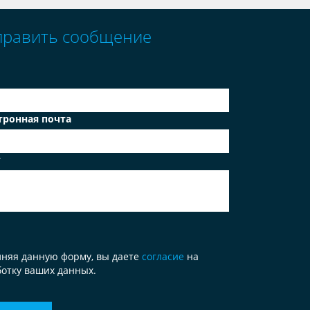
править сообщение
тронная почта
т
лняя данную форму, вы даете
согласие
на
отку ваших данных.