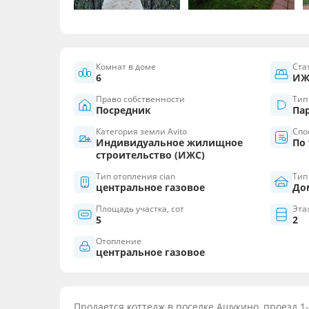
Комнат в доме
Ста
6
ИЖ
Право собственности
Тип
Посредник
Па
Категория земли Avito
Спос
Индивидуальное жилищное
По
строительство (ИЖС)
Тип отопления cian
Тип
центральное газовое
До
Площадь участка, сот
Эта
5
2
Отопление
центральное газовое
Продается коттедж в поселке Ашукино, проезд 