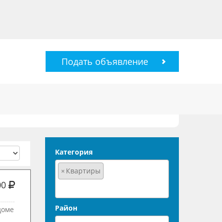
Подать объявление
Категория
×
Квартиры
00
Район
доме