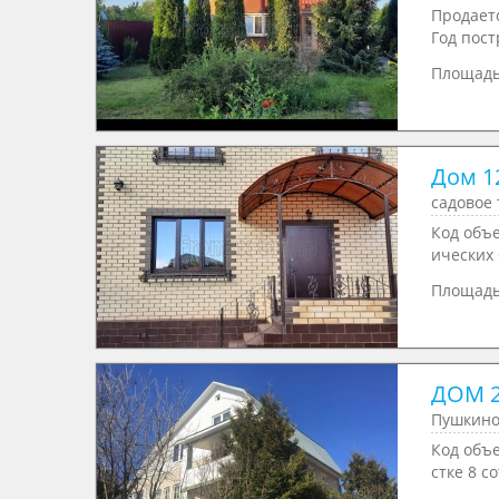
Продаетс
Год пост
Площад
Дом 1
садовое 
Код объе
ических 
Площад
ДОМ 2
Пушкино
Код объе
стке 8 сот