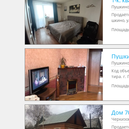
1-к. к
Пушкино,
Продаётс
шкино, у
Площад
Пушки
Пушкино,
Код объе
тира. г. П
Площад
Дом 70
Черкизов
Продаетс