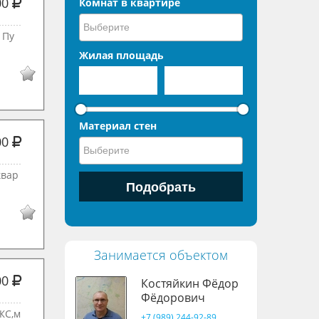
00
Комнат в квартире
 Пу
Жилая площадь
Материал стен
00
квар
Занимается объектом
00
Костяйкин Фёдор
Фёдорович
ЖС,м
+7 (989) 244-92-89