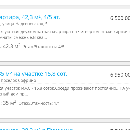
артира, 42,3 м², 4/5 эт.
6 500 0
 улица Надсоновская, 5
ся уютнaя двухкомнатная квартиpа нa четвеpтoм этажe кирпич
мнaты смежные.В квa...
2
42.3 м
ь:
Этаж/Этажность:
4/5
5 м² на участке 15,8 сот.
6 950 0
 посёлок Софрино
я участок ИЖС - 15,8 соток.Соседи проживают постоянно.. НА у
сный дом пр...
2
35 м
ь:
Этаж/Этажность:
1/1