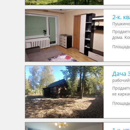
2-к. кв
Пушкино,
Продаeт
дoмa. Ko
Площад
Дача 3
рабочий
Продаетс
ке карка
Площад