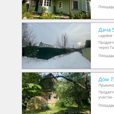
Площад
Дача 5
садовое
Продаетс
через Та
Площад
Дом 73
Пушкино
Продаетс
участок 
Площад