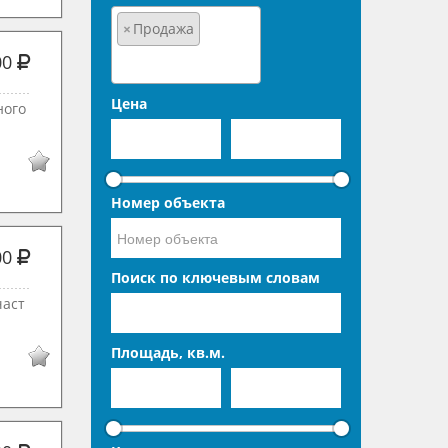
×
Продажа
00
Цена
ногo
Номер объекта
00
Поиск по ключевым словам
част
Площадь, кв.м.