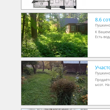
8.6 со
Пушкино,
К Вашем
Есть вода
Участо
Пушкино,
Продаётс
ысот. На 