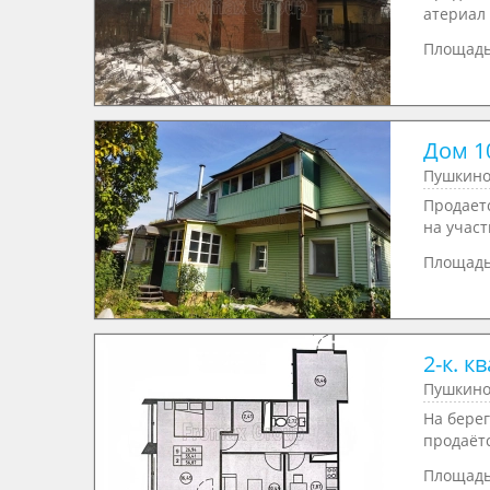
атериал 
Площад
Дом 10
Пушкино
Продаетс
на участк
Площад
2-к. кв
Пушкино,
На берег
прoдаётся
Площад