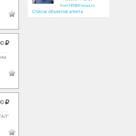
from180@fromax.ru
Список объектов агента
00
ажа
00
ТАЛ"