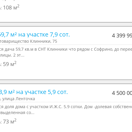
2
108 м
ь:
9,7 м² на участке 7,9 сот.
4 399 9
 товарищество Клинники, 75
я дача 59,7 кв.м в СНТ Клинники что рядом с Софрино, до перее
лицы. 2 эт...
2
59 м
ь:
,9 м² на участке 5,9 сот.
4 500 0
, улица Ленточка
я доля дома с участком И.Ж.С. 5.9 сотки. Дом -долевая собствен
-выделенная со...
2
73 м
ь: