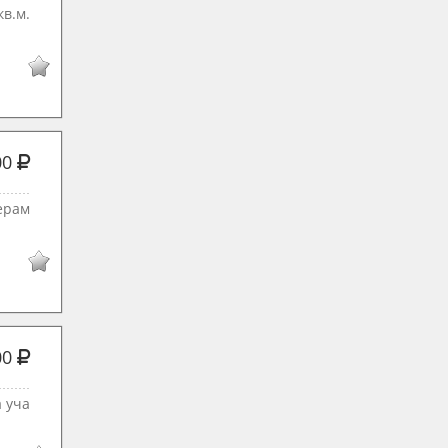
кв.м.
00
керам
00
а уча