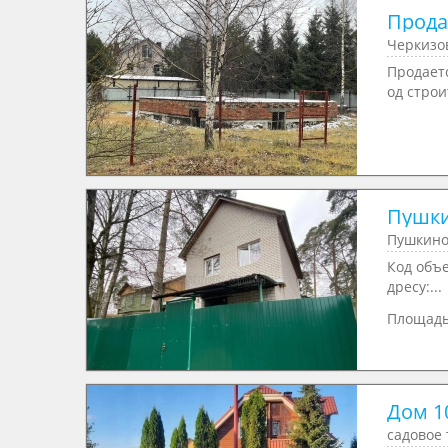
Продае
Черкизов
Продает
од строи
Пушки
Пушкино
Код объе
дресу:...
Площад
Дом 10
садовое