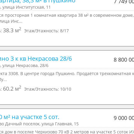
вартира, 38,3 м² в Пушкино
7 749 0
 улица Институтская, 11
я просторная 1 комнатная квартира 38 м² в современном доме,
лица Инс...
2
38.3 м
ь:
Этаж/Этажность:
8/17
но 3 к кв Некрасова 28/6
8 800 0
 улица Некрасова, 28/6
кта 3308. В центре города Пушкино. Продаётся трехкомнатная 
у...
2
60.2 м
ь:
Этаж/Этажность:
10/10
 м² на участке 5 сот.
9 000 0
о Дачный поселок, улица Главная, 15
я дом в поселке Черкизово 70 кВ 2 метров на участке 5 соток И