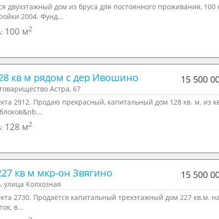
я двухэтажный дом из бруса для постоянного проживания, 100 
ройки 2004. Фунд...
2
100 м
ь:
28 кв м рядом с дер Ивошино
15 500 0
товарищество Астра, 67
кта 2912. Продаю прекрасный, капитальный дом 128 кв. м. из 
блоков&nb...
2
128 м
ь:
27 кв м мкр-он Звягино
15 500 0
, улица Колхозная
кта 2730. Продаётся капитальный трехэтажный дом 227 кв.м. н
ок, в...