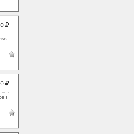
00
кая.
00
ов в