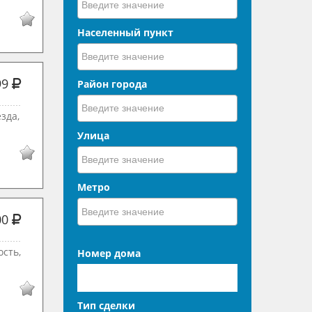
Населенный пункт
99
Район города
зда,
Улица
Метро
00
ость,
Номер дома
Тип сделки