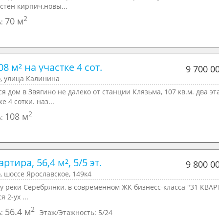
стен кирпич,новы...
2
70 м
ь:
8 м² на участке 4 сот.
9 700 0
, улица Калинина
я дом в Звягино не далеко от станции Клязьма, 107 кв.м. два эт
е 4 сотки. наз...
2
108 м
ь:
артира, 56,4 м², 5/5 эт.
9 800 0
 шоссе Ярославское, 149к4
у реки Серебрянки, в современном ЖК бизнесс-класса "31 КВАР
 2-ух ...
2
56.4 м
ь:
Этаж/Этажность:
5/24