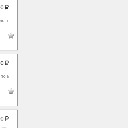
00
во п
00
 по а
00