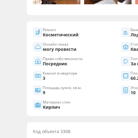
Ремонт
Бал
Косметический
Ло
Онлайн показ
Ста
могу провести
Кв
Право собственности
Тип
Посредник
За
Комнат в квартире
Пло
3
60.
Площадь кухни, кв.м.
Эта
9
10
Материал стен
Кирпич
Код объекта 3308.