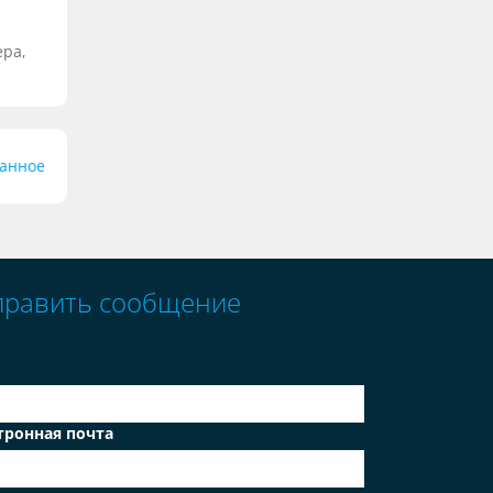
ера,
ранное
править сообщение
тронная почта