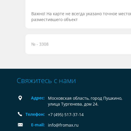
Важно! На карте не всегда указано точное мес
разместившего объект
№ - 3308
Свяжитесь с нами
Адрес:
Московская область, город Пушкино,
улица Тургенева, дом 24.
Телефон:
+7 (495) 517-37-14
E-mail:
info@fromax.ru