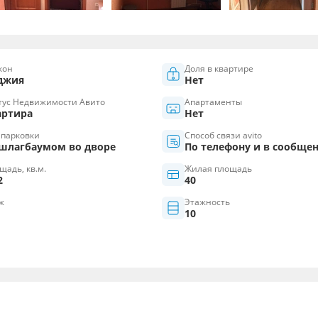
кон
Доля в квартире
джия
Нет
тус Недвижимости Авито
Апартаменты
артира
Нет
 парковки
Способ связи avito
 шлагбаумом во дворе
По телефону и в сообще
щадь, кв.м.
Жилая площадь
2
40
ж
Этажность
10