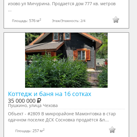
изово ул Мичурина. Продается дом 777 кв. метров
...
2
576 м
Площадь:
Этаж/Этажность:
2/4
Коттедж и баня на 16 сотках
35 000 000
Пушкино, улица Чехова
Объект - #2809 В микрорайоне Мамонтовка в стар
одачном поселке ДСК Сосновка продаётся &n...
2
257 м
Площадь: