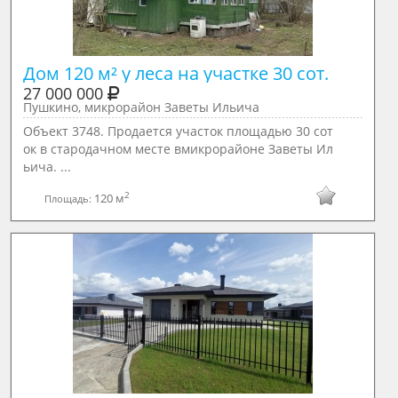
Дом 120 м² у леса на участке 30 сот. 
27 000 000
Пушкино, микрорайон Заветы Ильича
Объект 3748. Продается участок площадью 30 сот
ок в стародачном месте вмикрорайоне Заветы Ил
ьича. ...
2
120 м
Площадь: