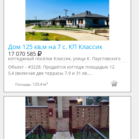
Дом 125 кв.м на 7 с. КП Классик 
17 070 585
коттеджный посёлок Классик, улица К. Паустовского
Объект - #3228. Продаётся коттедж площадью 12
5,4 (включая две террасы 7.9 и 31 кв....
2
125.4 м
Площадь: