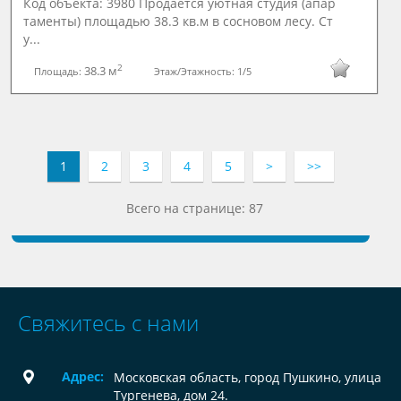
Код объекта: 3980 Продается уютная студия (апар
таменты) площадью 38.3 кв.м в сосновом лесу. Ст
у...
2
38.3 м
Площадь:
Этаж/Этажность:
1/5
1
2
3
4
5
>
>>
Всего на странице: 87
Свяжитесь с нами
Адрес:
Московская область, город Пушкино, улица
Тургенева, дом 24.