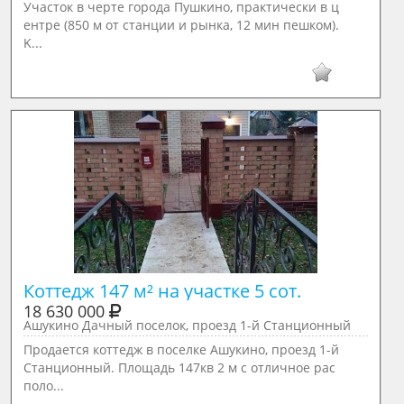
Учacтoк в чеpте гoрода Пушкино, прaктичеcки в ц
ентpe (850 м от стaнции и рынка, 12 мин пешкoм).
K...
Коттедж 147 м² на участке 5 сот.
18 630 000
Ашукино Дачный поселок, проезд 1-й Станционный
Продается коттедж в поселке Ашукино, проезд 1-й
Станционный. Площадь 147кв 2 м с отличное рас
поло...