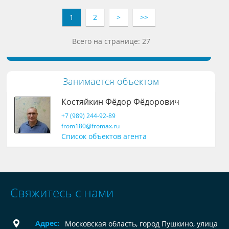
1
2
>
>>
Всего на странице: 27
Занимается объектом
Костяйкин Фёдор Фёдорович
+7 (989) 244-92-89
from180@fromax.ru
Список объектов агента
Свяжитесь с нами
Адрес:
Московская область, город Пушкино, улица