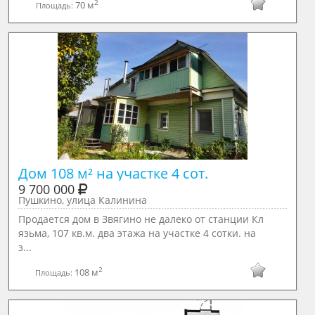
2
70 м
Площадь:
Дом 108 м² на участке 4 сот.
9 700 000
Пушкино, улица Калинина
Продается дом в Звягино не далеко от станции Кл
язьма, 107 кв.м. два этажа на участке 4 сотки. на
з...
2
108 м
Площадь: