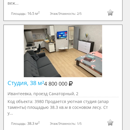
веж...
2
16.5 м
Площадь:
Этаж/Этажность:
2/5
Студия, 38 м²

4 800 000
Ивантеевка, проезд Санаторный, 2
Код объекта: 3980 Продается уютная студия (апар
таменты) площадью 38.3 кв.м в сосновом лесу. Ст
у...
2
38.3 м
Площадь:
Этаж/Этажность:
1/5