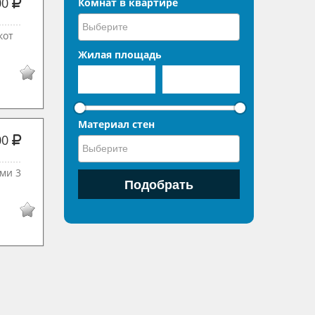
00
Комнат в квартире
кот
Жилая площадь
Материал стен
00
ми 3