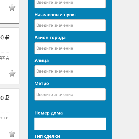
Населенный пункт
00
Район города
дж д
Улица
Метро
00
Номер дома
+ тe
Тип сделки