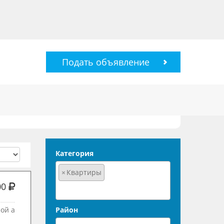
Подать объявление
Категория
×
Квартиры
00
ой а
Район