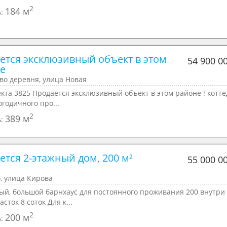
2
184 м
ь:
ется эксклюзивный объект в этом 
54 900 0
е
во деревня, улица Новая
кта 3825 Продается эксклюзивный объект в этом районе ! котте
огодичного про...
2
389 м
ь:
тся 2-этажный дом, 200 м²

55 000 0
, улица Кирова
ый, большой бapнxaуc для постоянного проживания 200 внутри 
асток 8 соток Для к...
2
200 м
ь: