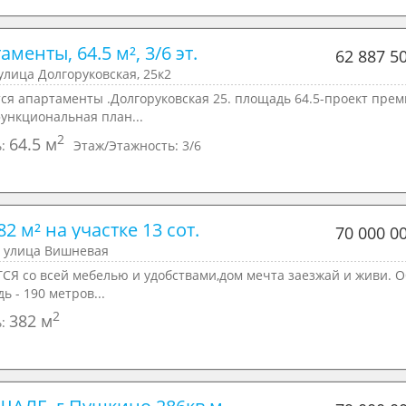
аменты, 64.5 м², 3/6 эт.
62 887 5
улица Долгоруковская, 25к2
ся апартаменты .Долгоруковская 25. площадь 64.5-проект пре
функциональная план...
2
64.5 м
ь:
Этаж/Этажность:
3/6
2 м² на участке 13 сот.
70 000 0
, улица Вишневая
СЯ со всей мебелью и удобствами,дом мечта заезжай и живи. 
ь - 190 метров...
2
382 м
ь: