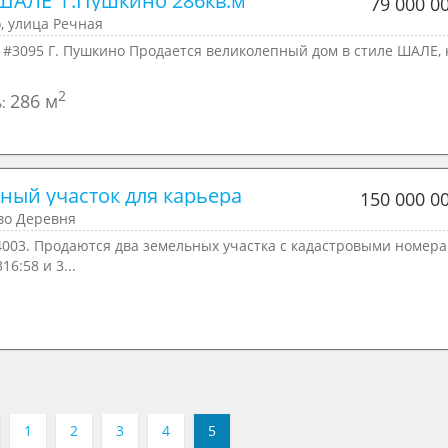
АЛЕ  г.Пушкино 286кв.м
79 000 0
, улица Речная
 #3095 Г. Пушкино Продается великолепный дом в стиле ШАЛЕ, 
2
286 м
ь:
ный участок для карьера
150 000 0
о Деревня
4003. Продаются два земельных участка с кадастровыми номера
16:58 и 3...
1
2
3
4
5