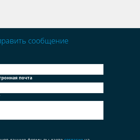
править сообщение
тронная почта
т
лняя данную форму, вы даете
согласие
на