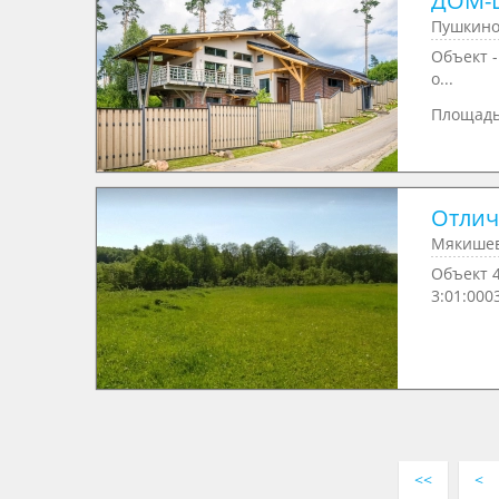
ДОМ-Ш
Пушкино
Объект -
о...
Площад
Отлич
Мякишев
Объект 
3:01:0003
<<
<