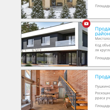
Площад
Прода
район
Мистоло
Код объе
ля кругл
Площад
Продае
Пушкино
Роскошн
рpacа уч
Площад