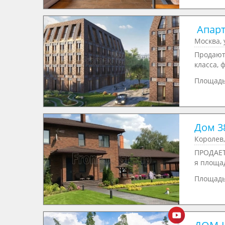
 Апарт
Москва, 
Продают
класса, 
Площад
Дом 38
Королев
ПРОДАЕТ
я площад
Площад